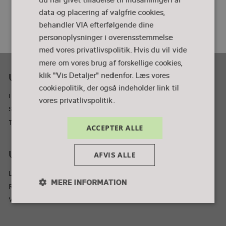
data og placering af valgfrie cookies,
behandler VIA efterfølgende dine
personoplysninger i overensstemmelse
med vores privatlivspolitik. Hvis du vil vide
mere om vores brug af forskellige cookies,
klik "Vis Detaljer" nedenfor.
Læs vores
Uddannelsesdebatten præsenteres af
cookiepolitik, der også indeholder link til
Foreningen skolebyen Nørre Nissum
vores privatlivspolitik.
Svinget 5, 7620 Lemvig, Danmark
Tlf.: 87 55 32 73
ACCEPTER ALLE
Uddannelsesdebatten støttes af
AFVIS ALLE
Lemvig Kommune
MERE INFORMATION
Region Midtjylland
VIA University College
Nødvendige
Performance