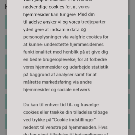
Hent tidligere års keynotes og debatter
nødvendige cookies for, at vores
hjemmesider kan fungere. Med din
2023: Tilbage til fremtidens uddannelser
tilladelse ønsker vi og vores tredjeparter
yderligere at indsamle data og
personoplysninger via valgfrie cookies for
2022: Flere, der trives mere
at kunne: understøtte hjemmesidernes
funktionalitet med henblik på at give dig
en bedre brugeroplevelse, for at forbedre
2021: #læredygtig
vores hjemmesider og udarbejde statistik
på baggrund af analyser samt for at
2020: Leg for livet
målrette markedsføring via andre
hjemmesider og sociale netværk.
2019: Dannelse i en tech-tid
Du kan til enhver tid til- og fravælge
cookies eller trække din tilladelse tilbage
ved trykke på ”Cookie indstillinger”
2018: #enkøndebat
nederst til venstre på hjemmesiden. Hvis
du har givet tilladelse til indsamlingen af