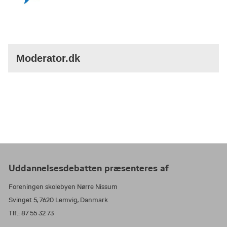
Moderator.dk
Uddannelsesdebatten præsenteres af
Foreningen skolebyen Nørre Nissum
Svinget 5, 7620 Lemvig, Danmark
Tlf.: 87 55 32 73