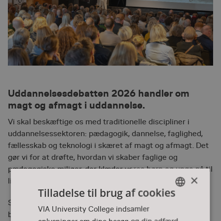
Uddannelsesdebatten 2026 handler om
magt og afmagt i uddannelse.
Vi skal beskæftige os med traditionelle discipliner i
uddannelsessektoren: pædagogik, dannelse, faglighed,
fællesskab og teknologi i skæret af magt og afmagt. Det
gør vi for at drøfte, hvordan vi skaber faglige og
pædagogiske miljøer, der klæder vores børn og unge på til
×
livet.
Tilladelse til brug af cookies
Som elev, studerende, underviser, forældre,
DANISH
VIA University College indsamler
beslutningstager, politiker og meningsdanner i