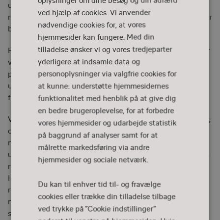
oplysninger om dine besøg og din adfærd
DANISH
uddannelsessystemet har vi hver især og i fællesskab
ved hjælp af cookies. Vi anvender
magt til at træffe beslutninger, der på kort og lang sigt får
nødvendige cookies for, at vores
betydning for de muligheder, uddannelse giver.
hjemmesider kan fungere. Med din
tilladelse ønsker vi og vores tredjeparter
Hvordan balancerer vi forholdet mellem magt og agt, når
yderligere at indsamle data og
vi ser på vores ansvar, pligt og interesser i at træffe
professionelle beslutninger i klasselokalet, på
personoplysninger via valgfrie cookies for
uddannelsesinstitutionen og i det politiske
at kunne: understøtte hjemmesidernes
forhandlingsrum?
funktionalitet med henblik på at give dig
en bedre brugeroplevelse, for at forbedre
Ved siden af magten står afmagten. Måske ikke samtidig,
vores hjemmesider og udarbejde statistik
og ikke nødvendigvis over for de beslutninger,
på baggrund af analyser samt for at
magthavere træffer på fællesskabets vegne i
målrette markedsføring via andre
uddannelsesøjemed. Heldigvis. Men den viser sig som en
hjemmesider og sociale netværk.
reaktion på dét, der sker i det nære og i det fjerne.
Hvordan udfordrer afmagten vores handlekraft, vores
Du kan til enhver tid til- og fravælge
relationer og vores tro på, at vi kan gøre en forskel i og
cookies eller trække din tilladelse tilbage
med uddannelse? Og hvordan håndterer vi den ydre uro,
ved trykke på ”Cookie indstillinger”
så den ikke forplanter sig i undervisningen?