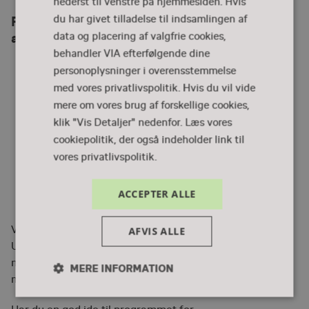
nederst til venstre på hjemmesiden. Hvis
Programmet er under udvikling, og vi søger
du har givet tilladelse til indsamlingen af
at skabe debatter, oplæg og samtaler om:
data og placering af valgfrie cookies,
behandler VIA efterfølgende dine
Tillidskrise: relationer, AI og viden
personoplysninger i overensstemmelse
Autoritet, demokratisk dannelse og polaritet
med vores privatlivspolitik. Hvis du vil vide
Prestige i uddannelsesvalg: fra videnssamfund til
mere om vores brug af forskellige cookies,
håndværkersamfund
klik "Vis Detaljer" nedenfor.
Læs vores
cookiepolitik, der også indeholder link til
Perfekthedskultur og modstand mod langsomme
vores privatlivspolitik.
læreprocesser
Den gode undervisning, self-efficacy,
ACCEPTER ALLE
normalitetsbegrebet
Vi løfter løbende sløret for indhold på
AFVIS ALLE
Uddannelsesdebatten 2026. Hvis du tilmelder dig
nyhedsbrevet her på siden, giver vi besked, når der er
MERE INFORMATION
mere nyt om program, tilmelding osv.
Nødvendige
Performance