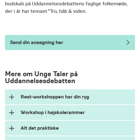
budskab på Uddannelsesdebattens faglige folkemøde,
der i år har temaet ”Tro, håb & viden.
Send din ansøgning her
Mere om Unge Taler på
Uddannelsesdebatten
Røst-workshoppen har din ryg
Workshop i højskolerammer
Vi hjælper dig gennem hele processen med at
skrive og holde en tale. Lige fra den første idé
Alt det praktiske
og det sproglige arbejde til dit kropssprog og
Du bliver indkvarteret i Skolebyen Nørre Nissum,
den nervøsitet, der kan komme, når du skal tale
hvor du både skal overnatte og være med i