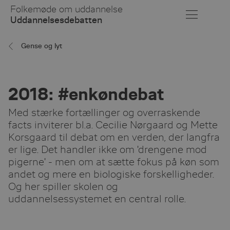
Skip
Folkemøde om uddannelse
to
Uddannelsesdebatten
Main
Content
Gense og lyt
2018: #enkøndebat
Med stærke fortællinger og overraskende
facts inviterer bl.a. Cecilie Nørgaard og Mette
Korsgaard til debat om en verden, der langfra
er lige. Det handler ikke om 'drengene mod
pigerne' - men om at sætte fokus på køn som
andet og mere en biologiske forskelligheder.
Og her spiller skolen og
uddannelsessystemet en central rolle.