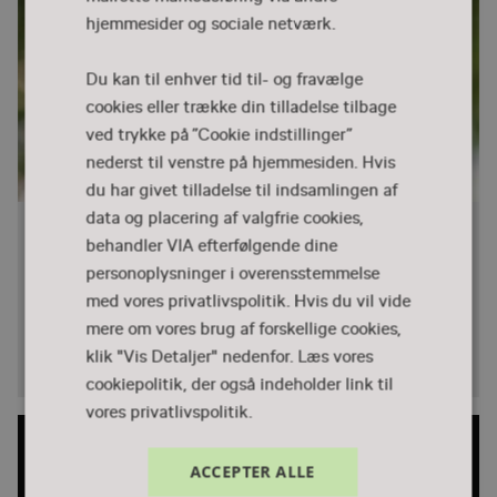
hjemmesider og sociale netværk.
Du kan til enhver tid til- og fravælge
cookies eller trække din tilladelse tilbage
ved trykke på ”Cookie indstillinger”
nederst til venstre på hjemmesiden. Hvis
du har givet tilladelse til indsamlingen af
data og placering af valgfrie cookies,
Drengene efter pigerne? Et
behandler VIA efterfølgende dine
historisk perspektiv på køn og
personoplysninger i overensstemmelse
uddannelse
med vores privatlivspolitik. Hvis du vil vide
Ning de Coninck-Schmidt, professor og skoleforsker,
mere om vores brug af forskellige cookies,
AU folder kønsperspektivet i skolen ud i et historisk
klik "Vis Detaljer" nedenfor.
Læs vores
perspektiv. 2. del.
cookiepolitik, der også indeholder link til
vores privatlivspolitik.
ACCEPTER ALLE