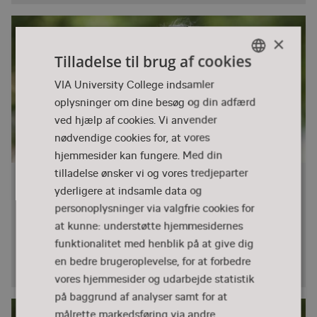
×
Tilladelse til brug af cookies
DANISH
VIA University College indsamler
oplysninger om dine besøg og din adfærd
DANISH
ved hjælp af cookies. Vi anvender
nødvendige cookies for, at vores
hjemmesider kan fungere. Med din
tilladelse ønsker vi og vores tredjeparter
Drengene efter pigerne? Et
yderligere at indsamle data og
historisk perspektiv på køn og
personoplysninger via valgfrie cookies for
uddannelse
at kunne: understøtte hjemmesidernes
Ning de Coninck-Schmidt, professor og skoleforsker,
funktionalitet med henblik på at give dig
AU folder kønsperspektivet i skolen ud i et historisk
en bedre brugeroplevelse, for at forbedre
perspektiv. 1. del.
vores hjemmesider og udarbejde statistik
på baggrund af analyser samt for at
målrette markedsføring via andre