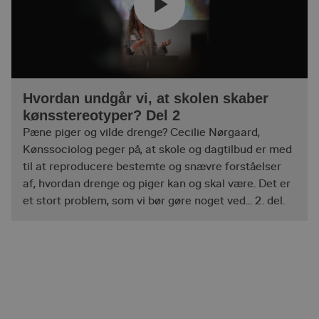
Funktionelle
Uklassificerede
Absolut nødvendige cookies muliggør
hjemmesidens grundlæggende funktionalitet såsom
brugerlogin og kontoadministration. Hjemmesiden
kan ikke bruges korrekt uden de absolut
nødvendige cookies.
Hvordan undgår vi, at skolen skaber
Navn
Provider / Domæne
Udløbsdato
kønsstereotyper? Del 2
_pk_ses.undefined.566d
uddannelsesdebatten.dk
29 minutter
59
Pæne piger og vilde drenge? Cecilie Nørgaard,
sekunder
Kønssociolog peger på, at skole og dagtilbud er med
mcforms-72460522-
uddannelsesdebatten.dk
Session
til at reproducere bestemte og snævre forståelser
sessionId
af, hvordan drenge og piger kan og skal være. Det er
X-AB
1 dag
Stack Exchange Inc.
sc-static.net
et stort problem, som vi bør gøre noget ved... 2. del.