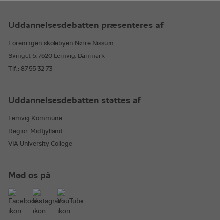
Uddannelsesdebatten præsenteres af
CookieScriptConsent
1 år
CookieScript
uddannelsesdebatten.dk
Foreningen skolebyen Nørre Nissum
Svinget 5, 7620 Lemvig, Danmark
Tlf.: 87 55 32 73
Uddannelsesdebatten støttes af
Lemvig Kommune
ASP.NET_SessionId
Session
Microsoft Corporation
uddannelsesdebatten.dk
Region Midtjylland
VIA University College
Mød os på
shell#lang
uddannelsesdebatten.dk
Session