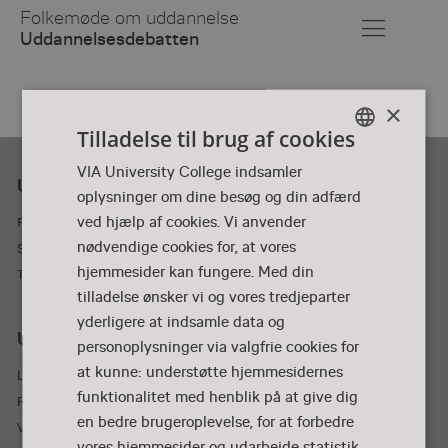
Skip
Folkemøde om uddannelse
to
Uddannelsesdebatten
Main
Content
×
Tilladelse til brug af cookies
DANISH
VIA University College indsamler
Uddannelsesdebatten præsenteres af
oplysninger om dine besøg og din adfærd
DANISH
ved hjælp af cookies. Vi anvender
Foreningen skolebyen Nørre Nissum
nødvendige cookies for, at vores
Svinget 5, 7620 Lemvig, Danmark
hjemmesider kan fungere. Med din
Tlf.: 87 55 32 73
tilladelse ønsker vi og vores tredjeparter
yderligere at indsamle data og
Uddannelsesdebatten støttes af
personoplysninger via valgfrie cookies for
at kunne: understøtte hjemmesidernes
Lemvig Kommune
funktionalitet med henblik på at give dig
Region Midtjylland
en bedre brugeroplevelse, for at forbedre
VIA University College
vores hjemmesider og udarbejde statistik