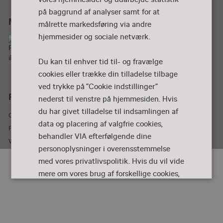
på baggrund af analyser samt for at
Mød os på
målrette markedsføring via andre
hjemmesider og sociale netværk.
Du kan til enhver tid til- og fravælge
cookies eller trække din tilladelse tilbage
ved trykke på ”Cookie indstillinger”
Privatliv og lovgivning
nederst til venstre på hjemmesiden. Hvis
du har givet tilladelse til indsamlingen af
Cookiepolitik
data og placering af valgfrie cookies,
Privatlivspolitik
behandler VIA efterfølgende dine
Webtilgængelighedserklæring
personoplysninger i overensstemmelse
med vores privatlivspolitik. Hvis du vil vide
mere om vores brug af forskellige cookies,
klik "Vis Detaljer" nedenfor.
Læs vores
cookiepolitik, der også indeholder link til
vores privatlivspolitik.